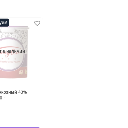
уем
т в наличии
юкозный 43%
0 г