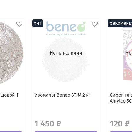
хит
рекоменд
Нет в наличии
Не
ищевой 1
Изомальт Beneo ST-M 2 кг
Сироп гл
Amylco 50
1 450 ₽
120 ₽